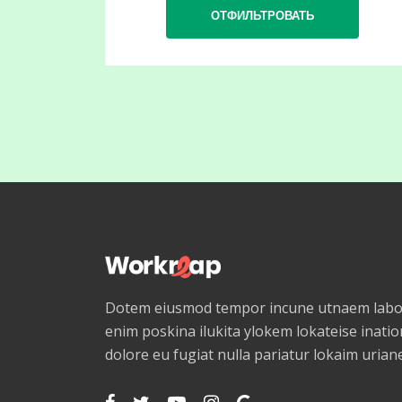
Armenian
Assamese
Avaric
Avestan
Aymara
Azerbaijani
Bambara
Bashkir
Basque
Belarusian
Dotem eiusmod tempor incune utnaem labor
Bengali
enim poskina ilukita ylokem lokateise ination
Bihari Languages
dolore eu fugiat nulla pariatur lokaim uria
Bislama