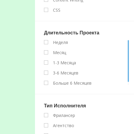
CSS
Facebook API
Graphic Design
Длительность Проекта
HTML 5
Неделя
Java
Месяц
Jquery
1-3 Месяца
My SQL
3-6 Месяцев
PHP
Больше 6 Месяцев
SEO
Website Design
Тип Исполнителя
WordPress
Фрилансер
Агентство